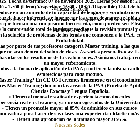
025.
Fecha de término:
07 de noviembre 2025.
Horas por sesión:
2
00 - 12:00 (Lleno)
Vespertino:
16:00 - 18:00 (Disponible)
Total de 
-Vanessa Yanzueth
raduce en un aumento de tu capacidad de lenguaje y vocabulario en 
apaz de hacer inferencias e interpretar los textos de manera rápida 
que la verdad ni en la secundaria me lo explicaban bien tienen profeso
s que forman una composición bien escrita, como pueden ser: Elisi
la comprensión total de la misma, mediante la revisión puntual y o
-Mariana Gonzalez
 en la solución de problemas de los temás que componen a la PAA, c
Probabilidad.
das por parte de tus profesores categoría Master training, a las qu
ue no sean dentro del salón de clases.
Asesorías personalizadas:
La
basadas en los resultados de tu evaluaciones. Asimismo, trabajaremo
un mayor reforzamiento.
os a la forma de aplicación de la PAA; contienen la misma cantidad
establecidos para cada módulo.
 Master Training?
En CE UNI creemos firmemente en el conocimiento,
res Master Training dominan las áreas de la PAA (Prueba de Aptit
Ciencias Exactas y Lengua Española.
• Tienen al menos tres años de experiencia como docentes.
eriencia real en el examen, ya que son egresados de la Universid
• Tienen un promedio mayor al 85% de admitidos en sus cursos.
nnovadora para hacer de sus clases una experiencia didáctica más 
• Tienen una aprobación del alumnado mayor al 95%.
Nuestras Sedes