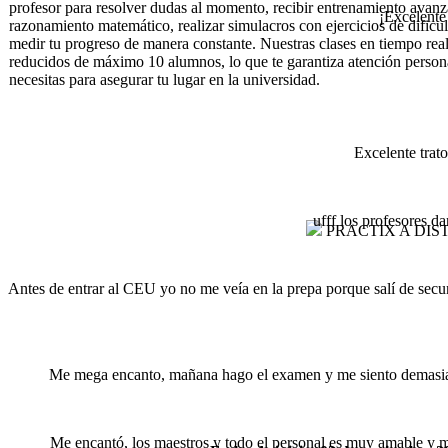
profesor para resolver dudas al momento, recibir entrenamiento avanz
¡Excelente
razonamiento matemático, realizar simulacros con ejercicios de dificul
medir tu progreso de manera constante. Nuestras clases en tiempo real
reducidos de máximo 10 alumnos, lo que te garantiza atención person
necesitas para asegurar tu lugar en la universidad.
Excelente trato
ufff los profesores 
PRACTIX A DIS
Antes de entrar al CEU yo no me veía en la prepa porque salí de secun
Me mega encanto, mañana hago el examen y me siento demasiado 
Me encantó, los maestros y todo el personal es muy amable y mu