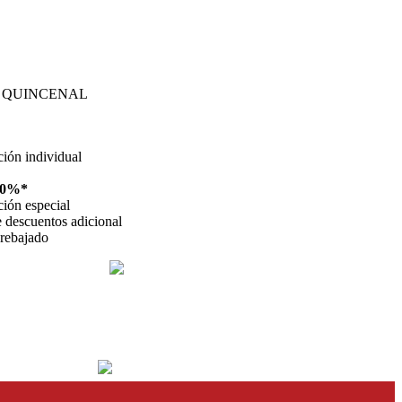
 QUINCENAL
ción individual
10%*
ción especial
 descuentos adicional
 rebajado