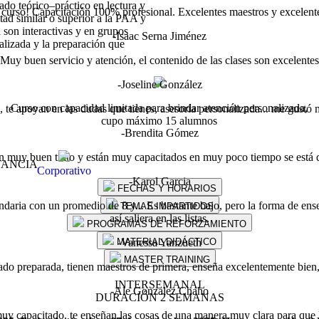
ado teórico–práctico en lectura y
 curso! Capacitación 100% profesional. Excelentes maestros y excelent
tad similar o superior a la PAA y
 son interactivas y en grupos
-Isaac Serna Jiménez
alizada y la preparación que
Muy buen servicio y atención, el contenido de las clases son excelentes
-Joseline González
Curso con capacidad limitada para brindar atención personalizada,
, te apoyan en las dudas que tienes, asesoría personalizada... me gustó
cupo máximo 15 alumnos
-Brendita Gómez
dan muy buen trato y están muy capacitados en muy poco tiempo se está 
TANCIA
Corporativo
-Karol Garcia
FECHAS Y HORARIOS
daria con un promedio de 8 y... Es bastante bajo, pero la forma de enseñ
TEMAS IMPARTIDOS
así saliera en las listas.
PROGRAMAS DE REFORZAMIENTO
-Vanessa Yanzueth
MATERIAL DIDÁCTICO
MASTER TRAINING
preparada, tienen maestros de primera, enseña excelentemente bien, s
INTERSEMANAL
-Ale Gonzalez Chaho
DURACIÓN 2 SEMANAS
y capacitado, te enseñan las cosas de una manera muy clara para que l