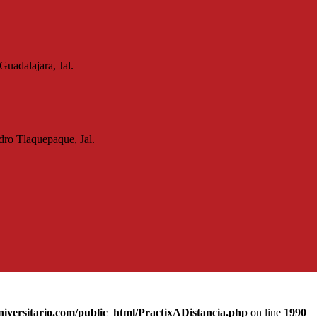
uadalajara, Jal.
dro Tlaquepaque, Jal.
iversitario.com/public_html/PractixADistancia.php
on line
1990