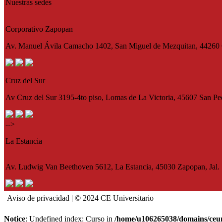
Nuestras sedes
Corporativo Zapopan
Av. Manuel Ávila Camacho 1402, San Miguel de Mezquitan, 44260 G
Cruz del Sur
Av Cruz del Sur 3195-4to piso, Lomas de La Victoria, 45607 San Pe
-->
La Estancia
Av. Ludwig Van Beethoven 5612, La Estancia, 45030 Zapopan, Jal.
Aviso de privacidad | © 2024 CE Universitario
Notice
: Undefined index: Curso in
/home/u106265038/domains/ceun