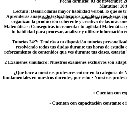
Fecha de inicio:
03 de noviembre 2
Matutino:
10:
Lectura:
Desarrollarás mayor habilidad verbal, lo que se t
Aprenderás análisis de textos literarios y no literarios. Serás c
Trabajan super bien me encanto me enseñaron cosas 
organizan la producción coherente y creativa de las oracione
Matemáticas:
Conseguirás incrementar tu agilidad Matemática y 
tu habilidad para procesar, analizar y utilizar información
Tutorías 24/7:
Tendrás a tu disposición tutorías personaliza
resolviendo todas tus dudas durante tus horas de estudio q
reforzamiento de contenidos que ves durante tus clases, estarán 
2 Exámenes simulacro:
Nuestros exámenes exclusivos son adaptad
¿Qué hace a nuestros profesores entrar en la categoría de
fundamentales en nuestros docentes, por esto:
• Nuestros profeso
• Cuentan con exp
• Cuentan con capacitación constante e i