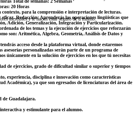
 Horas
Total de semanas:
2 Semanas
horas:
20 Horas
contexto, para la comprensión e interpretación de lecturas.
y eficaz.
Redacción:
Aprenderás las operaciones lingüisticas que
res increíbles y te hacen estar seguro de ti mismo.
ón, Adición, Generalización, Integración y Particularización.
rdenada de los temas y la ejecución de ejercicios que reforzarán
omo son: Aritmética, Algebra, Geometría, Análisis de Datos y
e tendrás acceso desde la plataforma virtual, donde estaremos
s asesorías personalizadas serán parte de un programa de
s únicamente en la solución de ejercicios en los que tú necesitas
 de ejercicios, grado de dificultad similar o superior y tiempos
 experiencia, disciplina e innovación como características
ud Académica), ya que son egresados de licenciaturas del área de
ad de Guadalajara.
interactiva y estimulante para el alumno.