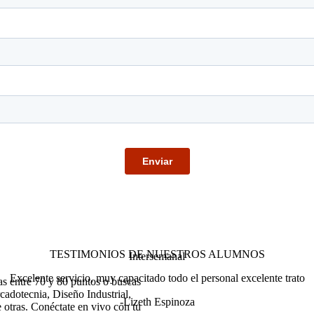
TESTIMONIOS DE NUESTROS ALUMNOS
Intersemanal
Excelente servicio, muy capacitado todo el personal excelente trato
as entre 70 y 80 puntos o buscas
cadotecnia, Diseño Industrial,
-Lizeth Espinoza
 otras. Conéctate en vivo con tu