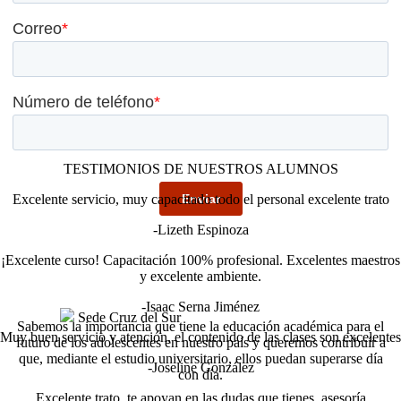
TESTIMONIOS DE NUESTROS ALUMNOS
Excelente servicio, muy capacitado todo el personal excelente trato
-Lizeth Espinoza
¡Excelente curso! Capacitación 100% profesional. Excelentes maestros
y excelente ambiente.
-Isaac Serna Jiménez
Sede Cruz del Sur
Sabemos la importancia que tiene la educación académica para el
Muy buen servicio y atención, el contenido de las clases son excelentes
futuro de los adolescentes en nuestro país y queremos contribuír a
que, mediante el estudio universitario, ellos puedan superarse día
-Joseline González
con día.
Excelente trato, te apoyan en las dudas que tienes, asesoría