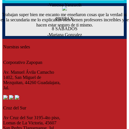
-Vanessa Yanzueth
Trabajan super bien me encanto me enseñaron cosas que la verdad ni
PREPAX
en la secundaria me lo explicaban bien tienen profesores increíbles y te
hacen estar seguro de ti mismo.
8 SÁBADOS
-Mariana Gonzalez
Nuestras sedes
Corporativo Zapopan
Av. Manuel Ávila Camacho
1402, San Miguel de
Mezquitan, 44260 Guadalajara,
Jal.
Cruz del Sur
Av Cruz del Sur 3195-4to piso,
Lomas de La Victoria, 45607
San Pedro Tlaquepaque, Jal.