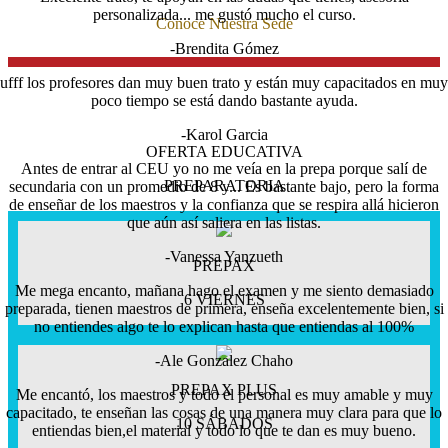
personalizada... me gustó mucho el curso.
Conoce Nuestra Sede
-Brendita Gómez
ufff los profesores dan muy buen trato y están muy capacitados en muy
poco tiempo se está dando bastante ayuda.
-Karol Garcia
OFERTA EDUCATIVA
Antes de entrar al CEU yo no me veía en la prepa porque salí de
PREPARATORIA
secundaria con un promedio de 8 y... Es bastante bajo, pero la forma
de enseñar de los maestros y la confianza que se respira allá hicieron
que aún así saliera en las listas.
-Vanessa Yanzueth
PREPAX
Me mega encanto, mañana hago el examen y me siento demasiado
6 VIERNES
preparada, tienen maestros de primera, enseña excelentemente bien, si
no entiendes algo te lo explican hasta que entiendas al 100%
-Ale Gonzalez Chaho
PREPAX PLUS
Me encantó, los maestros y todo el personal es muy amable y muy
capacitado, te enseñan las cosas de una manera muy clara para que lo
10 SÁBADOS
entiendas bien,el material y todo lo que te dan es muy bueno.