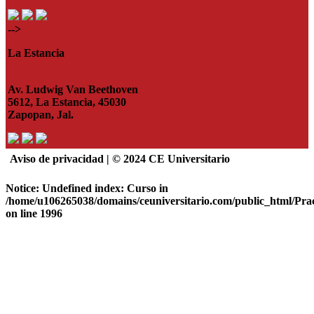
-->
La Estancia
Av. Ludwig Van Beethoven
5612, La Estancia, 45030
Zapopan, Jal.
Aviso de privacidad | © 2024 CE Universitario
Notice
: Undefined index: Curso in
/home/u106265038/domains/ceuniversitario.com/public_html/Pra
on line
1996