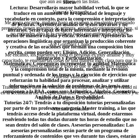
que aún así saliera en las listas.
Horas
Lectura:
Desarrollarás mayor habilidad verbal, lo que se
-Vanessa Yanzueth
traduce en un aumento de tu capacidad de lenguaje y
vocabulario en contexto, para la comprensión e interpretación
Me mega encanto, mañana hago el examen y me siento demasiado
de lecturas. Aprenderás análisis de textos literarios y no
preparada, tienen maestros de primera, enseña excelentemente bien, si
literarios. Serás capaz de hacer inferencias e interpretar los
no entiendes algo te lo explican hasta que entiendas al 100%
textos de manera rápida y eficaz.
Redacción:
Aprenderás las
operaciones lingüisticas que organizan la producción coherente
-Ale Gonzalez Chaho
y creativa de las oraciones que forman una composición bien
escrita, como pueden ser: Elisión, Adición, Generalización,
Me encantó, los maestros y todo el personal es muy amable y muy
Integración y Particularización.
capacitado, te enseñan las cosas de una manera muy clara para que lo
Matemáticas:
Conseguirás incrementar tu agilidad Matemática
entiendas bien,el material y todo lo que te dan es muy bueno.
y la comprensión total de la misma, mediante la revisión
puntual y ordenada de los temas y la ejecución de ejercicios que
-Vanessa Yanzueth
reforzarán tu habilidad para procesar, analizar y utilizar
información en la solución de problemas de los temás que
Trabajan super bien me encanto me enseñaron cosas que la verdad ni
componen a la PAA, como son: Aritmética, Algebra, Geometría,
en la secundaria me lo explicaban bien tienen profesores increíbles y te
Análisis de Datos y Probabilidad.
hacen estar seguro de ti mismo.
Tutorías 24/7:
Tendrás a tu disposición tutorías personalizadas
por parte de tus profesores categoría Master training, a las que
-Mariana Gonzalez
tendrás acceso desde la plataforma virtual, donde estaremos
resolviendo todas tus dudas durante tus horas de estudio que no
sean dentro del salón de clases.
Asesorías personalizadas:
Las
asesorías personalizadas serán parte de un programa de
reforzamiento de contenidos que ves durante tus clases, estarán