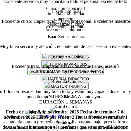
Excelente servicio, muy capacitado todo el personal excelente trato
Curso con capacidad
-Lizeth Espinoza
limitada para brindar
atención
¡Excelente curso! Capacitación 100% profesional. Excelentes maestros
personalizada, cupo
y excelente ambiente.
máximo 15 alumnos
-Isaac Serna Jiménez
Muy buen servicio y atención, el contenido de las clases son excelentes
-Joseline González
FECHAS Y HORARIOS
TEMAS IMPARTIDOS
Excelente trato, te apoyan en las dudas que tienes, asesoría
personalizada... me gustó mucho el curso.
PROGRAMAS DE REFORZAMIENTO
MATERIAL DIDÁCTICO
-Brendita Gómez
MASTER TRAINING
ufff los profesores dan muy buen trato y están muy capacitados en muy
poco tiempo se está dando bastante ayuda.
INTERSEMANAL
DURACIÓN 1 SEMANAS
-Karol Garcia
Fecha de inicio:
3 de noviembre 2025
Fecha de término:
7 de
PRACTIX I
Corporativo
Antes de entrar al CEU yo no me veía en la prepa porque salí de
noviembre 2025
Horas por sesión:
2 Horas
Total de semanas:
1
secundaria con un promedio de 8 y... Es bastante bajo, pero la forma
Semanas
de enseñar de los maestros y la confianza que se respira allá hicieron
Matutino:
10:00 - 12:00
Vespertino:
Lleno
Total de horas:
10