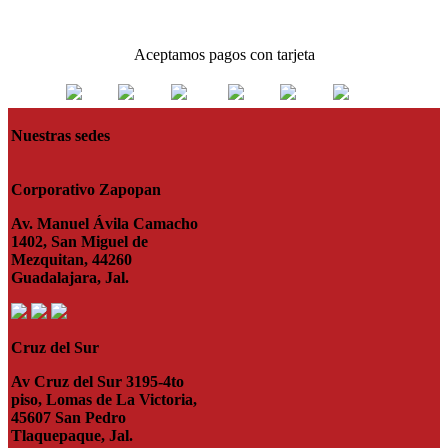
Aceptamos pagos con tarjeta
Nuestras sedes
Corporativo Zapopan
Av. Manuel Ávila Camacho
1402, San Miguel de
Mezquitan, 44260
Guadalajara, Jal.
Cruz del Sur
Av Cruz del Sur 3195-4to
piso, Lomas de La Victoria,
45607 San Pedro
Tlaquepaque, Jal.